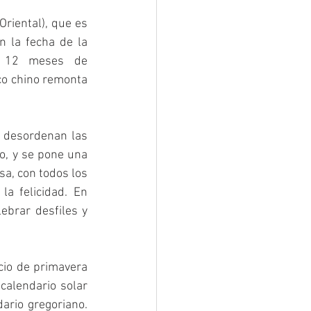
riental), que es 
 la fecha de la 
r 12 meses de 
o chino remonta 
 desordenan las 
, y se pone una 
a, con todos los 
a felicidad. En 
brar desfiles y 
cio de primavera 
alendario solar 
rio gregoriano. 