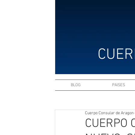
CUER
BLOG
PAISES
Cuerpo Consular de Aragon
CUERPO 