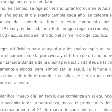
 se rige por este calendario: 
no, en cambio, se rige por el año lunar (común en el Asia O
 año solar, el día exacto cambia cada año, se celebra en
nueva del calendario lunar y está compuesto po
9 días y medio cada uno. Este antiguo registro cronológic
2.637 a.c., cuando se introdujo el primer ciclo del zodíaco. 
gos artificiales para ahuyentar a los malos espíritus, se
r el comienzo de la primavera y el futuro de un año nuevo
 (llamada Bandeja de la unión) para los visitantes de la cas
mente elegidos para simbolizar la salud, la fortuna y l
chinas de todo el mundo, las calles se cierran para cele
nte esta fiesta. 
ignifica "nuevo día" en farsi), que comienza en el equinoc
 renacimiento de la naturaleza, marca el primer mes del c
proximadamente el 21 de marzo de cada año en el calenda