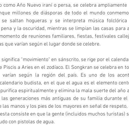
 como Año Nuevo iraní o persa, se celebra ampliamente e
unque millones de diásporas de todo el mundo conmemor
, se saltan hogueras y se interpreta música folclórica
 pena y la oscuridad, mientras se limpian las casas para a
momento de reuniones familiares, fiestas, festivales callej
as que varían según el lugar donde se celebre. 
significa "movimiento" en sánscrito, se rige por el calendar
e Piscis a Aries en el zodíaco. El Songkran se celebra en to
varían según la región del país. Es uno de los acont
calendario budista, en el que el agua es el elemento centr
purifica espiritualmente y elimina la mala suerte del año a
a las generaciones más antiguas de su familia durante el
e las manos y los pies de los mayores en señal de respeto, 
iesta consiste en que la gente (incluidos muchos turistas) s
udo con pistolas de agua. 