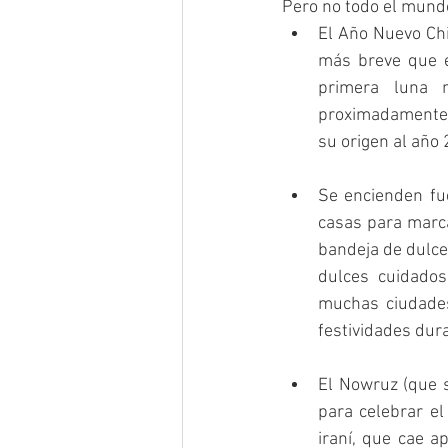
Pero no todo el mundo
El Año Nuevo Chi
más breve que el
primera luna 
proximadamente 2
su origen al año 
Se encienden fue
casas para marca
bandeja de dulces
dulces cuidadosa
muchas ciudades 
festividades dura
El Nowruz (que s
para celebrar el
iraní, que cae a