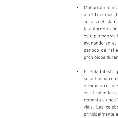
Muharram marca e
día 10 del mes (D
sectas del Islam,
la autorreflexió
este periodo visi
ayunando en el 
periodo de refle
prohibidos duran
El Enkutatash, q
solar basado en 
decimotercer mes
en el calendario 
remonta a unos 3
viaje. Las cele
principalmente e