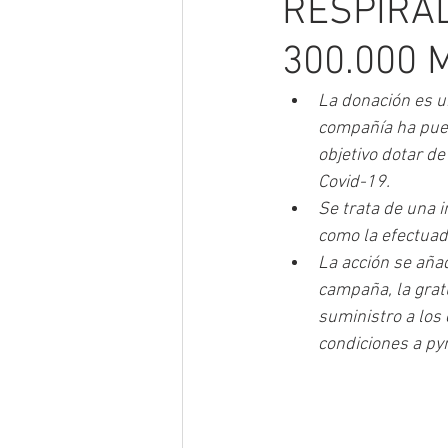
RESPIRA
300.000 
La donación es un
compañía ha pues
objetivo dotar de 
Covid-19.
Se trata de una i
como la efectuada
La acción se añade
campaña, la gratu
suministro a los c
condiciones a py