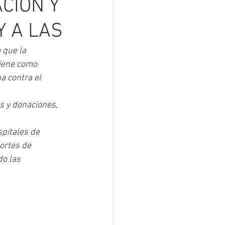
CIÓN Y
Y A LAS
 que la 
tiene como 
ha contra el 
es y donaciones, 
itales de      
ortes de 
do las 