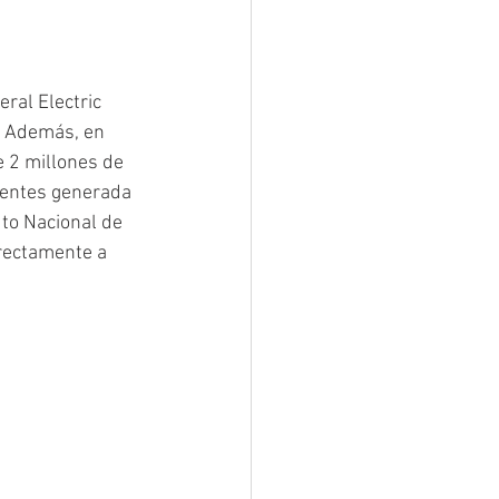
ral Electric 
. Además, en 
e 2 millones de 
dentes generada 
uto Nacional de 
irectamente a 