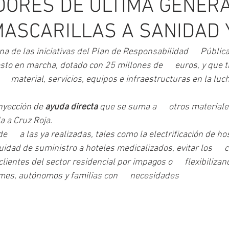
DORES DE ÚLTIMA GENERA
MASCARILLAS A SANIDAD 
a de las iniciativas del Plan de Responsabilidad      Pública
to en marcha, dotado con 25 millones de      euros, y que 
     material, servicios, equipos e infraestructuras en la luc
nyección de 
ayuda directa
 que se suma a      otros material
 a Cruz Roja. 
      a las ya realizadas, tales como la electrificación de hosp
idad de suministro a hoteles medicalizados, evitar los      c
lientes del sector residencial por impagos o      flexibilizan
mes, autónomos y familias con      necesidades