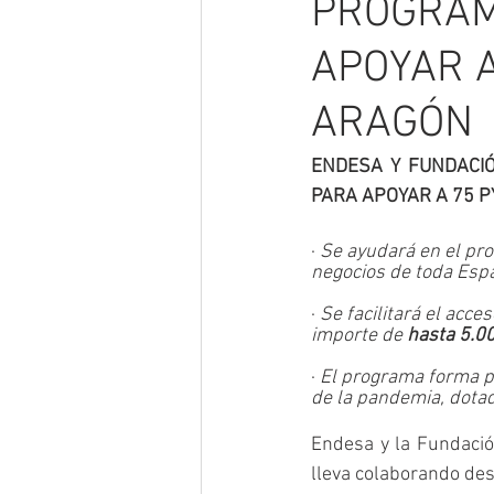
PROGRAM
APOYAR 
ARAGÓN
ENDESA Y FUNDACI
PARA APOYAR A 75 
· 
Se ayudará en el pro
negocios de toda Espa
· 
Se facilitará el acce
importe de 
hasta 5.0
· 
El programa forma pa
de la pandemia, dotad
Endesa y la Fundació
lleva colaborando de