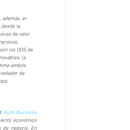
, además, el 
 desde la 
icios de valor 
mpresas, 
con los ODS de 
ovables, la 
ltimo ámbito 
rededor de 
opa.
d 
Youth Business 
iento económico 
de negocio. En 