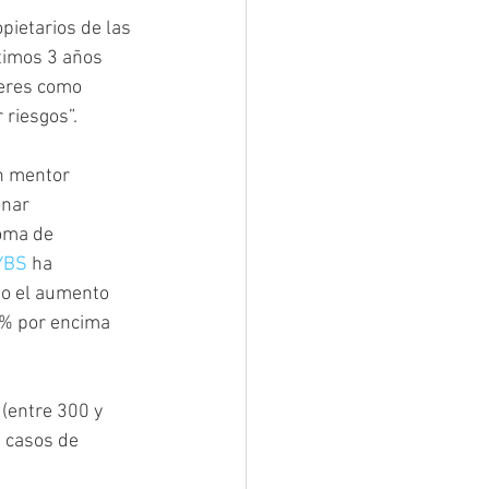
pietarios de las 
timos 3 años 
leres como 
riesgos”. 
n mentor 
onar 
oma de 
YBS
 ha 
o el aumento 
7% por encima 
(entre 300 y 
 casos de 