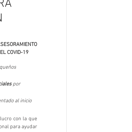
RA
N
SESORAMIENTO 
EL COVID-19
equeños 
ciales
 por 
tado al inicio 
ucro con la que 
nal para ayudar 