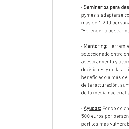
· 
Seminarios para des
pymes a adaptarse con
más de 1.200 personas
“Aprender a buscar op
· 
Mentoring:
 Herramie
seleccionado entre em
asesoramiento y acom
decisiones y en la apl
beneficiado a más d
de la facturación, au
de la media nacional 
· 
Ayudas:
 Fondo de em
500 euros por persona
perfiles más vulnerab