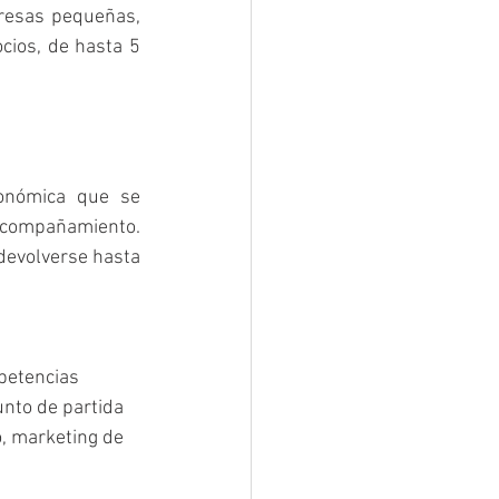
resas pequeñas, 
ios, de hasta 5 
onómica que se 
 acompañamiento. 
evolverse hasta 
petencias 
unto de partida 
o, marketing de 