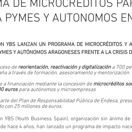
A DE MICROCRÉDITOS PA
A PYMES Y AUTONOMOS E
ÓN YBS LANZAN UN PROGRAMA DE MICROCRÉDITOS Y A
PYMES Y AUTÓNOMOS ARAGONESES FRENTE A LA CRISIS D
ceso de 
reorientación, reactivación y digitalización
 a 700 p
ña a través de formación, asesoramiento y mentorización. 
so a financiación mediante la concesión de 
microcréditos so
00 euros 
para autónomos y microempresas
rte del Plan de Responsabilidad Pública de Endesa, presen
o con 25 millones de euros.
n YBS (Youth Business Spain), organización sin ánimo de l
sde hace 4 años, han lanzado un programa de impacto nacio