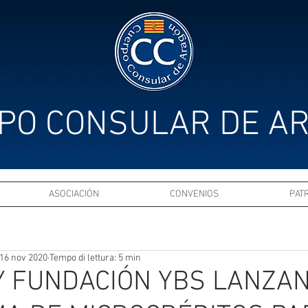
PO CONSULAR DE A
ASOCIACIÓN
CONVENIOS
PAT
16 nov 2020
Tempo di lettura: 5 min
Y FUNDACIÓN YBS LANZA