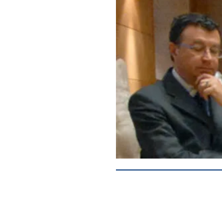
BLOG
ALEMANIA
PAISES
BANGLADES
ASOCIACIÒN
BÉLGICA