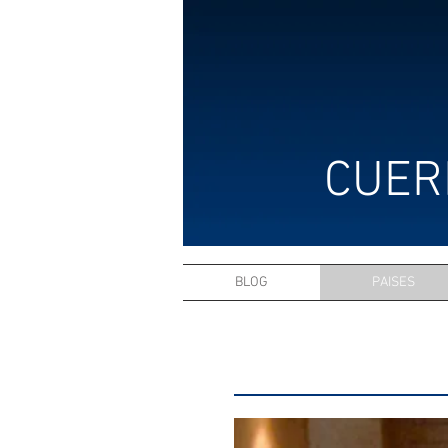
CUER
BLOG
PAISES
CONSULADO HONORAR