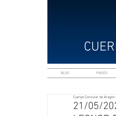
CUER
BLOG
PAISES
Cuerpo Consular de Aragon
21/05/20