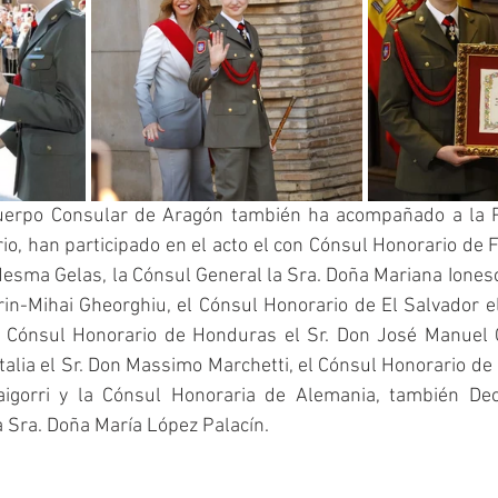
Cuerpo Consular de Aragón también ha acompañado a la P
io, han participado en el acto el con Cónsul Honorario de Fr
sma Gelas, la Cónsul General la Sra. Doña Mariana Ionesc
rin-Mihai Gheorghiu, el Cónsul Honorario de El Salvador el
el Cónsul Honorario de Honduras el Sr. Don José Manuel Ca
talia el Sr. Don Massimo Marchetti, el Cónsul Honorario de S
Baigorri y la Cónsul Honoraria de Alemania, también De
 Sra. Doña María López Palacín. 