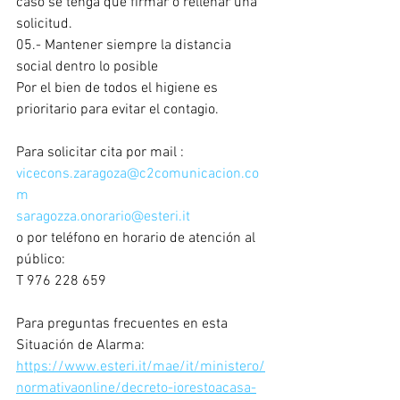
caso se tenga que firmar o rellenar una 
solicitud.
05.- Mantener siempre la distancia 
social dentro lo posible
Por el bien de todos el higiene es 
prioritario para evitar el contagio.
Para solicitar cita por mail :
vicecons.zaragoza@c2comunicacion.co
m
saragozza.onorario@esteri.it
o por teléfono en horario de atención al 
público:
T 976 228 659
Para preguntas frecuentes en esta 
Situación de Alarma:
https://www.esteri.it/mae/it/ministero/
normativaonline/decreto-iorestoacasa-