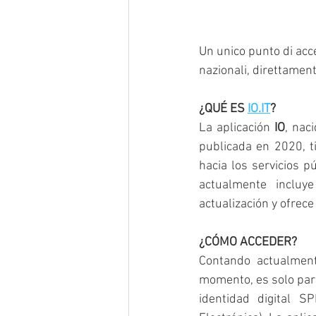
Un unico punto di acce
nazionali, direttamen
¿QUÉ ES 
IO.IT
?
La aplicación 
IO
, nac
publicada en 2020, ti
hacia los servicios p
actualmente incluy
actualización y ofrece
¿CÓMO ACCEDER?
Contando actualment
momento, es solo para
identidad digital SP