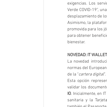
exigencias. Los serv
Verde COVID-19”, una c
desplazamiento de los
Asimismo, la platafor
promovida para los jó
para obtener beneficio
bienestar.
NOVEDAD: IT WALLET
La novedad introduci
normas del European Di
de la “
cartera digital
”.
Esta opción represen
IO
. Inicialmente, en I
sanitaria y la Tarj
también el Pasaporte, 