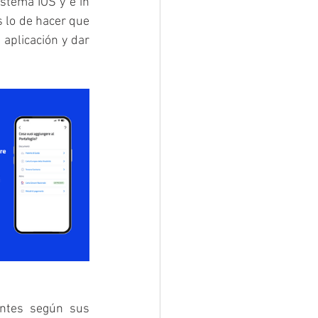
stema IOS y e in 
 lo de hacer que 
aplicación y dar 
entes según sus 