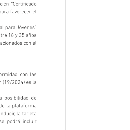
én “Certificado 
ara favorecer el 
al para Jóvenes” 
tre 18 y 35 años 
lacionados con el 
ormidad con las 
 (19/2024) es la 
 posibilidad de 
validar los documentos oficiales de los ciudadanos para digitalizarlos a través de la plataforma 
ucir, la tarjeta 
e podrá incluir 