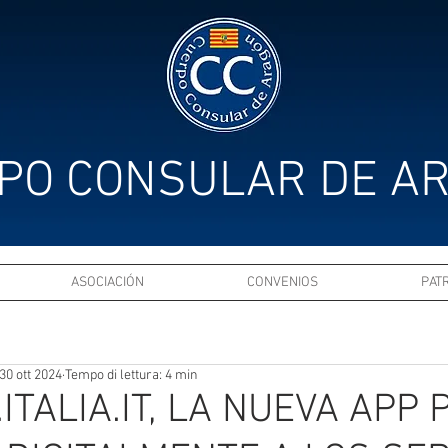
PO CONSULAR DE A
ASOCIACIÓN
CONVENIOS
PAT
30 ott 2024
Tempo di lettura: 4 min
O.ITALIA.IT, LA NUEVA APP