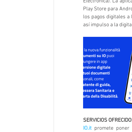
Electrónica). La apli
Play Store para Andro
los pagos digitales a 
así impulso a la digita
SERVICIOS OFRECID
IO.it
 promete poner e