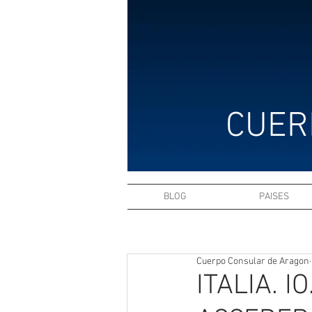
CUER
BLOG
PAISES
Cuerpo Consular de Aragon
ITALIA. I