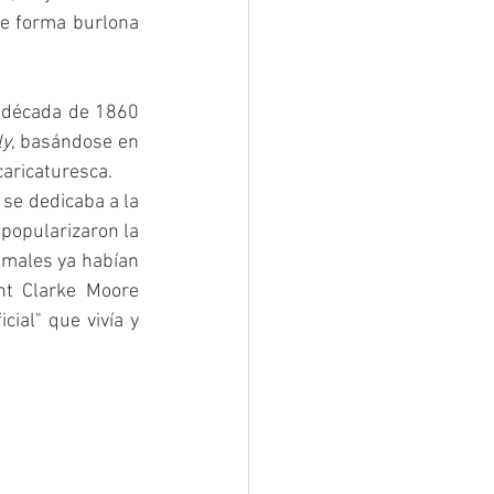
e forma burlona 
 década de 1860 
ly
, basándose en 
caricaturesca.
e dedicaba a la 
 popularizaron la 
males ya habían 
t Clarke Moore 
ial" que vivía y 