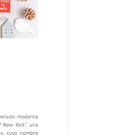
versión moderna 
f New York”
, una 
ás, cuyo nombre 