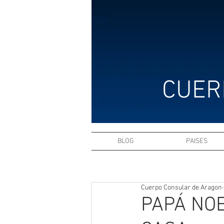
CUER
BLOG
PAISES
Cuerpo Consular de Aragon
PAPÁ NOE