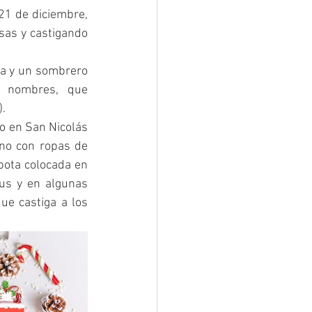
21 de diciembre, 
as y castigando 
a y un sombrero 
 nombres, que 
).
 en San Nicolás 
no con ropas de 
bota colocada en 
us y en algunas 
e castiga a los 