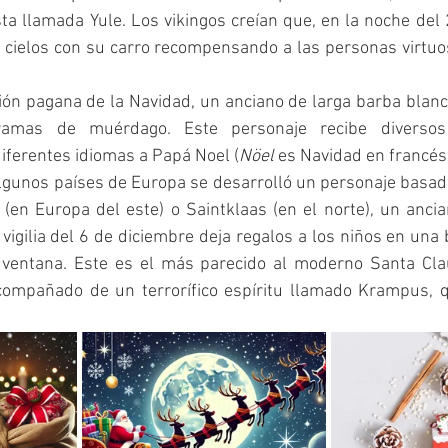
sta llamada Yule. Los vikingos creían que, en la noche del 
 cielos con su carro recompensando a las personas virtuos
ión pagana de la Navidad, un anciano de larga barba blanc
amas de muérdago. Este personaje recibe diversos
diferentes idiomas a Papá Noel (
Nöel
 es Navidad en francés
lgunos países de Europa se desarrolló un personaje basado
(en Europa del este) o Saintklaas (en el norte), un ancia
vigilia del 6 de diciembre deja regalos a los niños en una 
a ventana. Este es el más parecido al moderno Santa Cla
compañado de un terrorífico espíritu llamado Krampus, qu