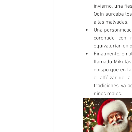
invierno, una fie
Odín surcaba los
a las malvadas.
Una personificac
coronado con r
equivaldrían en 
Finalmente, en a
llamado Mikulás 
obispo que en la 
el alféizar de l
tradiciones va a
niños malos.