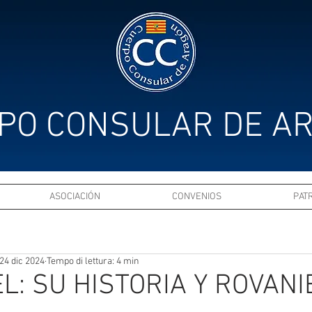
PO CONSULAR DE A
ASOCIACIÓN
CONVENIOS
PAT
24 dic 2024
Tempo di lettura: 4 min
L: SU HISTORIA Y ROVANI