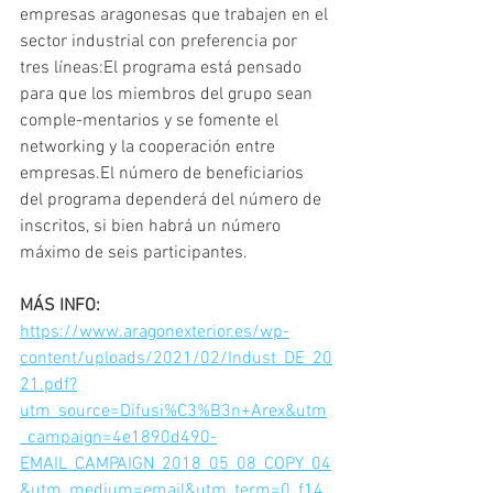
empresas aragonesas que trabajen en el 
sector industrial con preferencia por 
tres líneas:El programa está pensado 
para que los miembros del grupo sean 
comple-mentarios y se fomente el 
networking y la cooperación entre 
empresas.El número de beneficiarios 
del programa dependerá del número de 
inscritos, si bien habrá un número 
máximo de seis participantes.
MÁS INFO:
https://www.aragonexterior.es/wp-
content/uploads/2021/02/Indust_DE_20
21.pdf?
utm_source=Difusi%C3%B3n+Arex&utm
_campaign=4e1890d490-
EMAIL_CAMPAIGN_2018_05_08_COPY_04
&utm_medium=email&utm_term=0_f14