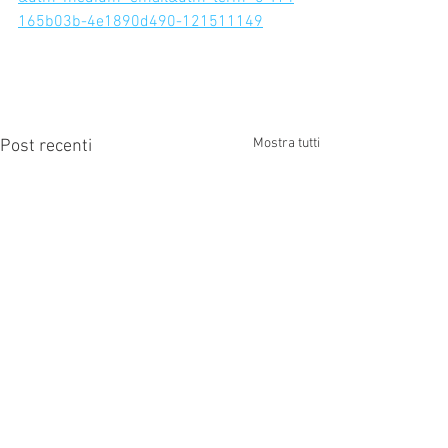
165b03b-4e1890d490-121511149
Mostra tutti
Post recenti