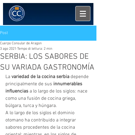
Post
Cuerpo Consular de Aragon
3 ago 2021
Tempo di lettura: 2 min
SERBIA: LOS SABORES DE
SU VARIADA GASTRONOMÍA
La 
variedad de la cocina serbia
 depende 
principalmente de sus 
innumerables 
influencias
 a lo largo de los siglos: nace 
como una fusión de cocina griega, 
búlgara, turca y húngara.
A lo largo de los siglos el dominio 
otomano ha contribuido a integrar 
sabores procedentes de la cocina 
oriental; mientras, en los siglos de 