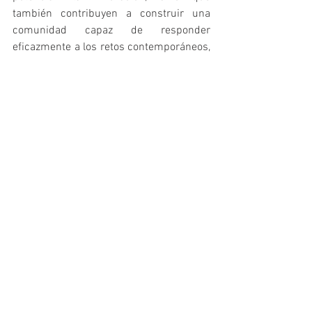
también contribuyen a construir una 
comunidad capaz de responder 
eficazmente a los retos contemporáneos, 
fomentando el progreso y el bienestar de 
la sociedad en su conjunto.
Mostra tutti
Post recenti