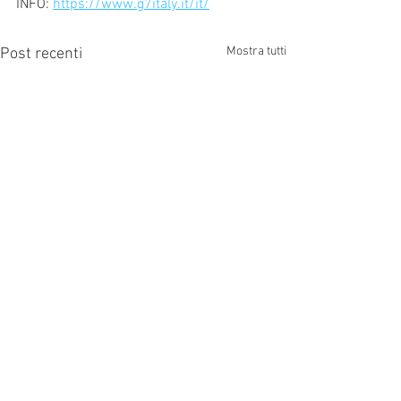
INFO: 
https://www.g7italy.it/it/
Mostra tutti
Post recenti
Commenti